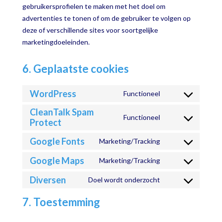
gebruikersprofielen te maken met het doel om
advertenties te tonen of om de gebruiker te volgen op
deze of verschillende sites voor soortgelijke
marketingdoeleinden.
6. Geplaatste cookies
WordPress
Functioneel
Consent
CleanTalk Spam
to
Functioneel
Protect
service
Consent
wordpress
to
Google Fonts
Marketing/Tracking
service
Consent
cleantalk-
to
Google Maps
Marketing/Tracking
Consent
spam-
service
to
Diversen
Doel wordt onderzocht
protect
google-
Consent
service
fonts
to
7. Toestemming
google-
service
maps
diversen