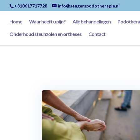
+310617717728
info@sengerspodotherapie.nl
Home
Waar heeft u pijn?
Alle behandelingen
Podotherap
Onderhoud steunzolen en ortheses
Contact