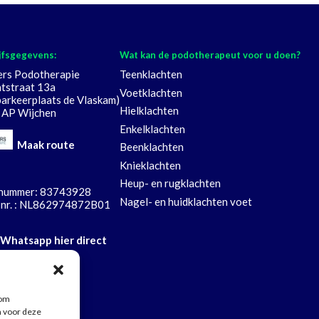
jfsgegevens:
Wat kan de podotherapeut voor u doen?
ers Podotherapie
Teenklachten
tstraat 13a
Voetklachten
parkeerplaats de Vlaskam)
Hielklachten
 AP Wijchen
Enkelklachten
Maak route
Beenklachten
Knieklachten
Heup- en rugklachten
nummer: 83743928
Nagel- en huidklachten voet
nr. : NL862974872B01
Whatsapp hier direct
 om
n voor deze