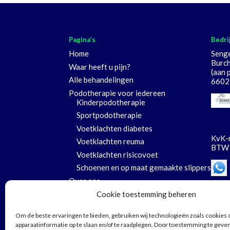
Pagina’s
Bedri
Home
Seng
Burch
Waar heeft u pijn?
(aan 
Alle behandelingen
6602
Podotherapie voor iedereen
Kinderpodotherapie
Sportpodotherapie
Voetklachten diabetes
KvK-
Voetklachten reuma
BTW 
Voetklachten risicovoet
Schoenen en op maat gemaakte slippers
Over ons
Vergoedingen/Tarieven
Cookie toestemming beheren
Oefeningen
Om de beste ervaringen te bieden, gebruiken wij technologieën zoals cookies
Blog
apparaatinformatie op te slaan en/of te raadplegen. Door toestemming te geve