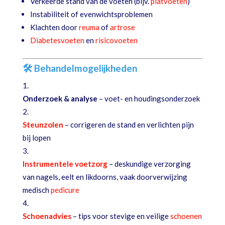
Verkeerde stand van de voeten (bijv.
platvoeten
)
Instabiliteit of evenwichtsproblemen
Klachten door
reuma
of
artrose
Diabetesvoeten
en
risicovoeten
🛠 Behandelmogelijkheden
Onderzoek & analyse
– voet- en houdingsonderzoek
Steunzolen
– corrigeren de stand en verlichten pijn
bij lopen
Instrumentele voetzorg
– deskundige verzorging
van nagels, eelt en likdoorns, vaak doorverwijzing
medisch
pedicure
Schoenadvies
– tips voor stevige en veilige
schoenen