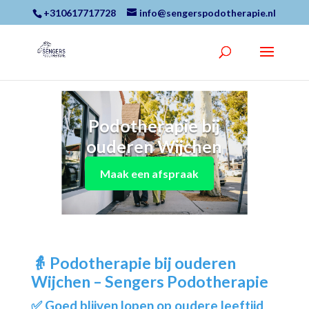
+310617717728
info@sengerspodotherapie.nl
Podotherapie bij
ouderen Wijchen
Maak een afspraak
👵
Podotherapie bij ouderen
Wijchen – Sengers Podotherapie
✅ Goed blijven lopen op oudere leeftijd