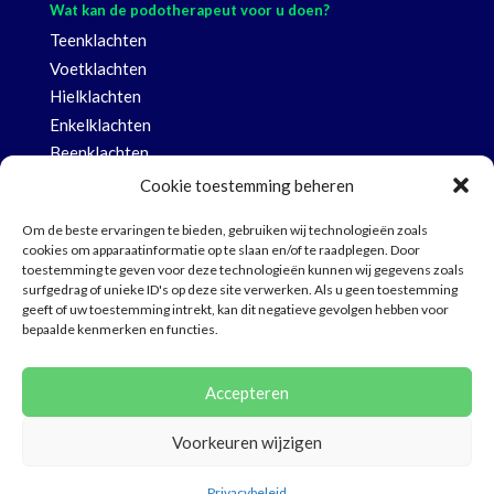
Wat kan de podotherapeut voor u doen?
Teenklachten
Voetklachten
Hielklachten
Enkelklachten
Beenklachten
Knieklachten
Cookie toestemming beheren
Heup- en rugklachten
Om de beste ervaringen te bieden, gebruiken wij technologieën zoals
Nagel- en huidklachten voet
cookies om apparaatinformatie op te slaan en/of te raadplegen. Door
toestemming te geven voor deze technologieën kunnen wij gegevens zoals
surfgedrag of unieke ID's op deze site verwerken. Als u geen toestemming
geeft of uw toestemming intrekt, kan dit negatieve gevolgen hebben voor
bepaalde kenmerken en functies.
Klachtenregeling
Disclaimer
Accepteren
Privacybeleid
Cookies
Voorkeuren wijzigen
© 2026 Deze website draait op het websitesysteem
Bloom
Privacybeleid