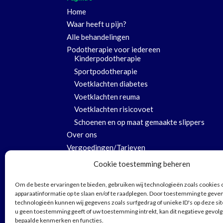
Home
Waar heeft u pijn?
Alle behandelingen
Podotherapie voor iedereen
Kinderpodotherapie
Sportpodotherapie
Voetklachten diabetes
Voetklachten reuma
Voetklachten risicovoet
Schoenen en op maat gemaakte slippers
Over ons
Vergoedingen/Tarieven
Oefeningen
Cookie toestemming beheren
Blog
Om de beste ervaringen te bieden, gebruiken wij technologieën zoals cookies
Online zolen bestellen
apparaatinformatie op te slaan en/of te raadplegen. Door toestemming te geve
Onderhoud steunzolen en ortheses
technologieën kunnen wij gegevens zoals surfgedrag of unieke ID's op deze si
Contact
u geen toestemming geeft of uw toestemming intrekt, kan dit negatieve gevol
bepaalde kenmerken en functies.