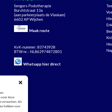
Sengers Podotherapie
Tee
Burchtstraat 13a
Voe
(aan parkeerplaats de Vlaskam)
Hie
6602 AP Wijchen
Enk
Maak route
Bee
Kni
Heu
KvK-nummer: 83743928
Nag
BTW nr. : NL862974872B01
Whatsapp hier direct
 om
n voor deze
te verwerken. Als
gen hebben voor