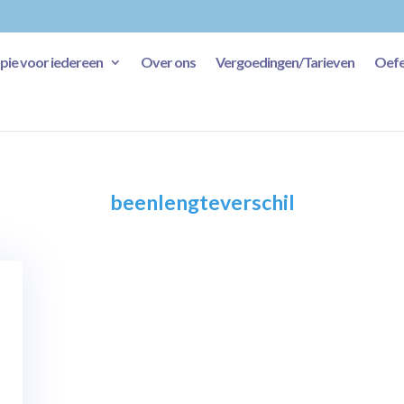
ie voor iedereen
Over ons
Vergoedingen/Tarieven
Oefe
beenlengteverschil