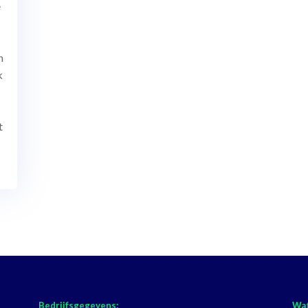
e
n
k
n
t
Bedrijfsgegevens:
Wat