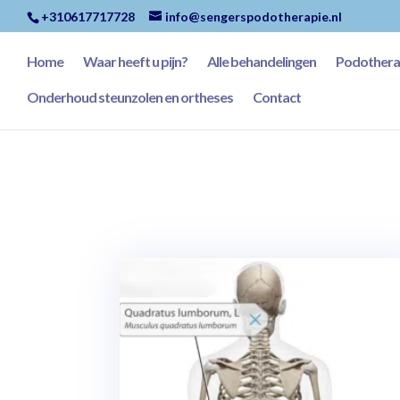
+310617717728
info@sengerspodotherapie.nl
Home
Waar heeft u pijn?
Alle behandelingen
Podotherap
Onderhoud steunzolen en ortheses
Contact