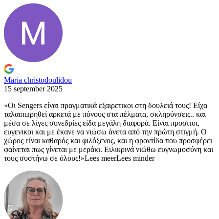
Maria christodoulidou
15 september 2025
«Οι Sengers είναι πραγματικά εξαιρετικοι στη δουλειά τους! Είχα
ταλαιπωρηθεί
αρκετά με πόνους στα πέλματα, σκληρύνσεις.. και
μέσα σε λίγες συνεδρίες είδα μεγάλη διαφορά. Είναι προσιτοι,
ευγενικοι και με έκανε να νιώσω άνετα από την πρώτη στιγμή. Ο
χώρος είναι καθαρός και φιλόξενος, και η φροντίδα που προσφέρει
φαίνεται πως γίνεται με μεράκι. Ειλικρινά νιώθω ευγνωμοσύνη και
τους συστήνω σε όλους!»
Lees meer
Lees minder