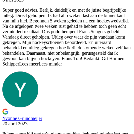
Super goed advies. Eerlijk, duidelijk en met de juiste begrijpelijke
uitleg. Direct geholpen. Ik had al 5 weken last aan de binnenkant
van mijn hiel. Begonnen 5 weken geleden na een hockeywedstrijd.
Na de afgelopen twee weken rust gehad te hebben toch geen echt
vermindert resultaat. Dus podotherapeut Frans Sengers gebeld.
Vandaag direct geholpen. Uitleg over waar de pijn vandaan komt
gekregen. Mijn hockeyschoenen beoordeeld. En uiteraard
behandeld en uitleg gekregen hoe ik dit de komende weken zelf kan
behandelen. Daarnaast, niet onbelangrijk, gerustgesteld dat ik
gewoon kan blijven hockeyen. Frans Top! Bedankt. Grt Harmen
Schipper
Lees meer
Lees minder
Yvonne Grundmeijer
20 april 2023
Ik ben super blij met m’n nieuwe zooltjes, heb veel
minder last met