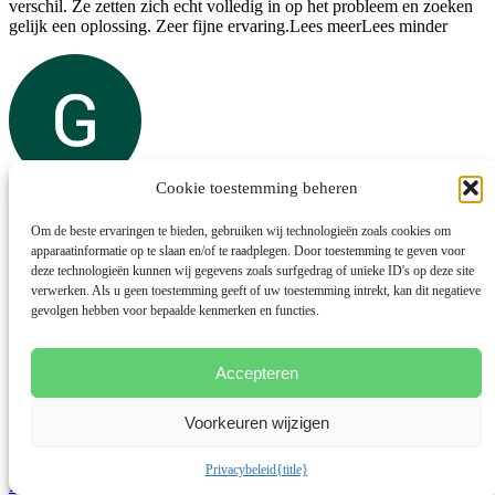
verschil. Ze zetten zich echt volledig in op het probleem en zoeken
gelijk een oplossing. Zeer fijne ervaring.
Lees meer
Lees minder
Cookie toestemming beheren
Gaby Gerritsen
Om de beste ervaringen te bieden, gebruiken wij technologieën zoals cookies om
3 februari 2023
apparaatinformatie op te slaan en/of te raadplegen. Door toestemming te geven voor
deze technologieën kunnen wij gegevens zoals surfgedrag of unieke ID's op deze site
Heel fijn en kundig geholpen. Erg blij met mijn zooltjes
verwerken. Als u geen toestemming geeft of uw toestemming intrekt, kan dit negatieve
gevolgen hebben voor bepaalde kenmerken en functies.
Accepteren
Voorkeuren wijzigen
Privacybeleid
{title}
Hanneke van Gemert