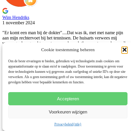
Wim Hendriks
1 november 2024
"Er komt een man bij de dokter"....Dat was ik, met
met name pijn
aan mijn rechtervoet bij het tennissen. De huisarts verwees mij
vanwege doorgezakte voeten naar de podotherapeut en zo kwam ik
bij Frans en Cecile terecht. Mijn verwachtingen waren niet bijster
Cookie toestemming beheren
hoog gespannen en ik vreesde voor de nodige behandelingen die
uiteindelijk weinig soelaas zouden bieden. Maar wat schetst mijn
Om de beste ervaringen te bieden, gebruiken wij technologieën zoals cookies om
verbazing, bijna direct zagen zij wat er aan mijn voeten schortte en
apparaatinformatie op te slaan en/of te raadplegen. Door toestemming te geven voor
zij adviseerden zooltjes. En toen ik die ophaalde korte tijd later en er
deze technologieën kunnen wij gegevens zoals surfgedrag of unieke ID's op deze site
gebruik van ging maken waren mijn klachten als sneeuw voor de
verwerken. Als u geen toestemming geeft of uw toestemming intrekt, kan dit negatieve
zon verdwenen. Superfijn, dus ik kan Frans en Cecile van harte
gevolgen hebben voor bepaalde kenmerken en functies.
aanbevelen. Niet alleen vanwege hun deskundigheid maar ook
vanwege hun klantvriendelijkheid. Hartelijk dank Frans en
Cecile!
Lees meer
Lees minder
Accepteren
Voorkeuren wijzigen
Privacybeleid
{title}