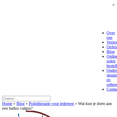
Over
ons
Vergo
Oefen
Blog
Onlin
zolen
bestel
Onder
steun
en
orthes
Conta
Home
»
Blog
»
Podotherapie voor iedereen
»
Wat kun je doen aan
een hallux valgus?