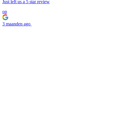
Just left us a
5
star review
op
4 maanden ago