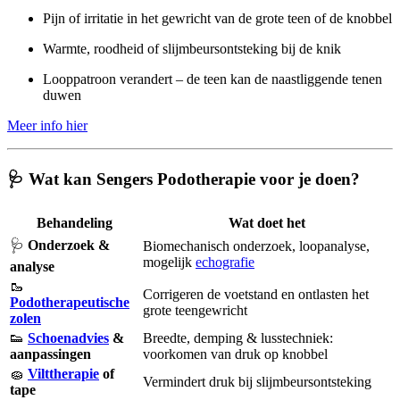
Pijn of irritatie in het gewricht van de grote teen of de knobbel
Warmte, roodheid of slijmbeursontsteking bij de knik
Looppatroon verandert – de teen kan de naastliggende tenen
duwen
Meer info hier
🩺 Wat kan Sengers Podotherapie voor je doen?
Behandeling
Wat doet het
🩺
Onderzoek &
Biomechanisch onderzoek, loopanalyse,
mogelijk
echografie
analyse
🥾
Corrigeren de voetstand en ontlasten het
Podotherapeutische
grote teengewricht
zolen
👟
Schoenadvies
&
Breedte, demping & lusstechniek:
aanpassingen
voorkomen van druk op knobbel
🧽
Vilttherapie
of
Vermindert druk bij slijmbeursontsteking
tape