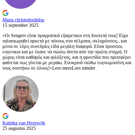
Maria christodoulidou
15 september 2025
«Οι Sengers είναι πραγματικά εξαιρετικοι στη δουλειά τους! Είχα
ταλαιπωρηθεί
αρκετά με πόνους στα πέλματα, σκληρύνσεις.. και
μέσα σε λίγες συνεδρίες είδα μεγάλη διαφορά. Είναι προσιτοι,
ευγενικοι και με έκανε να νιώσω άνετα από την πρώτη στιγμή. Ο
χώρος είναι καθαρός και φιλόξενος, και η φροντίδα που προσφέρει
φαίνεται πως γίνεται με μεράκι. Ειλικρινά νιώθω ευγνωμοσύνη και
τους συστήνω σε όλους!»
Lees meer
Lees minder
Katinka van Hezewijk
25 augustus 2025