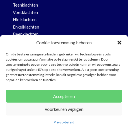
Teenklachten
Voetklachten
Hielklachten
Enkelklachten
Beenklachten
Knieklachten
Cookie toestemming beheren
Heup- en rugklachten
Om de beste ervaringen te bieden, gebruiken wij technologieën zoals
Nagel- en huidklachten voet
cookies om apparaatinformatie op te slaan en/of te raadplegen. Door
toestemming te geven voor deze technologieën kunnen wij gegevens zoals
surfgedrag of unieke ID's op deze site verwerken. Als u geen toestemming
geeft of uw toestemming intrekt, kan dit negatieve gevolgen hebben voor
bepaalde kenmerken en functies.
Klachtenregeling
Disclaimer
Accepteren
Privacybeleid
Cookies
Voorkeuren wijzigen
© 2026 Deze website draait op het websitesysteem
Bloom
Privacybeleid