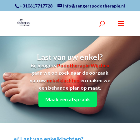
+310617717728
info@sengerspodotherapie.nl
Last van uw enkel?
Bij Sengers
Podotherapie Wijchen
gaan we op zoek naar de oorzaak
van uw
enkelklachten
en maken we
een behandelplan op maat.
Maak een afspraak
✅ Last van enkelklachten?