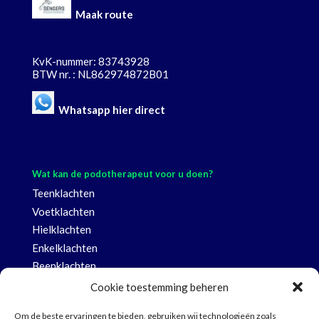
Maak route
KvK-nummer: 83743928
BTW nr. : NL862974872B01
Whatsapp hier direct
Wat kan de podotherapeut voor u doen?
Teenklachten
Voetklachten
Hielklachten
Enkelklachten
Beenklachten
Knieklachten
Cookie toestemming beheren
Heup- en rugklachten
Om de beste ervaringen te bieden, gebruiken wij technologieën zoals