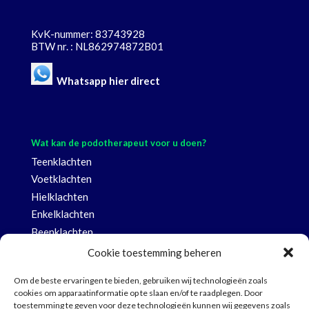
KvK-nummer: 83743928
BTW nr. : NL862974872B01
Whatsapp hier direct
Wat kan de podotherapeut voor u doen?
Teenklachten
Voetklachten
Hielklachten
Enkelklachten
Beenklachten
Knieklachten
Cookie toestemming beheren
Heup- en rugklachten
Om de beste ervaringen te bieden, gebruiken wij technologieën zoals
Nagel- en huidklachten voet
cookies om apparaatinformatie op te slaan en/of te raadplegen. Door
toestemming te geven voor deze technologieën kunnen wij gegevens zoals