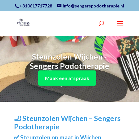
+310617717728
info@sengerspodotherapie.nl
Steunzolen Wijchen -
Sengers Podotherapie
Maak een afspraak
🦶
Steunzolen Wijchen – Sengers
Podotherapie
✅ Steunzolen op maat in Wijchen