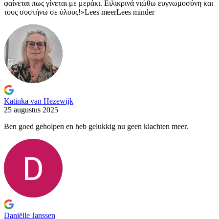
φαίνεται πως γίνεται με μεράκι. Ειλικρινά νιώθω ευγνωμοσύνη και
τους συστήνω σε όλους!»
Lees meer
Lees minder
Katinka van Hezewijk
25 augustus 2025
Ben goed geholpen en heb gelukkig nu geen klachten meer.
Daniëlle Janssen