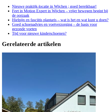
Nieuwe praktijk-locatie in Wijchen ; goed bereikbaar!
Feet in Motion Expert in Wijchen – vrijer bewegen begint bij
de oorzaak
Hielpijn en fasciitis plantaris – wat is het en wat kunt u doen?
Goed schoenadvies en voetverzorging – de basis voor
gezonde voeten
Tijd voor nieuwe kinderschoenen?
Gerelateerde artikelen