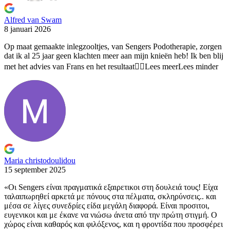
Alfred van Swam
8 januari 2026
Op maat gemaakte inlegzooltjes, van Sengers Podotherapie, zorgen
dat ik
al 25 jaar geen klachten meer aan mijn knieën heb! Ik ben blij
met het advies van Frans en het resultaat👍🏻
Lees meer
Lees minder
Maria christodoulidou
15 september 2025
«Οι Sengers είναι πραγματικά εξαιρετικοι στη δουλειά τους! Είχα
ταλαιπωρηθεί
αρκετά με πόνους στα πέλματα, σκληρύνσεις.. και
μέσα σε λίγες συνεδρίες είδα μεγάλη διαφορά. Είναι προσιτοι,
ευγενικοι και με έκανε να νιώσω άνετα από την πρώτη στιγμή. Ο
χώρος είναι καθαρός και φιλόξενος, και η φροντίδα που προσφέρει