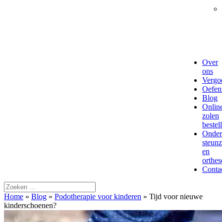
Over
ons
Vergo
Oefen
Blog
Onlin
zolen
bestel
Onder
steun
en
orthes
Conta
Home
»
Blog
»
Podotherapie voor kinderen
»
Tijd voor nieuwe
kinderschoenen?