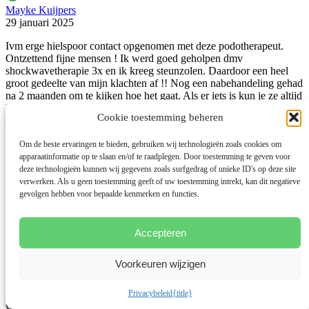
Mayke Kuijpers
29 januari 2025
Ivm erge hielspoor contact opgenomen met deze podotherapeut.
Ontzettend fijne
mensen ! Ik werd goed geholpen dmv
shockwavetherapie 3x en ik kreeg steunzolen. Daardoor een heel
groot gedeelte van mijn klachten af !! Nog een nabehandeling gehad
na 2 maanden om te kijken hoe het gaat. Als er iets is kun je ze altijd
bellen en je kunt dan snel langs komen. Erg fijn !!!
Lees meer
Lees
Cookie toestemming beheren
minder
Om de beste ervaringen te bieden, gebruiken wij technologieën zoals cookies om
apparaatinformatie op te slaan en/of te raadplegen. Door toestemming te geven voor
deze technologieën kunnen wij gegevens zoals surfgedrag of unieke ID's op deze site
verwerken. Als u geen toestemming geeft of uw toestemming intrekt, kan dit negatieve
gevolgen hebben voor bepaalde kenmerken en functies.
Accepteren
Mirjam Klein Rot
24 januari 2025
Voorkeuren wijzigen
Echt vakmanschap! Kreeg steeds meer pijn in mijn heup, met
de
nieuwe steunzolen van Sengers was de pijn binnen een paar weken
Privacybeleid
{title}
weg. Helemaal top !
Lees meer
Lees minder