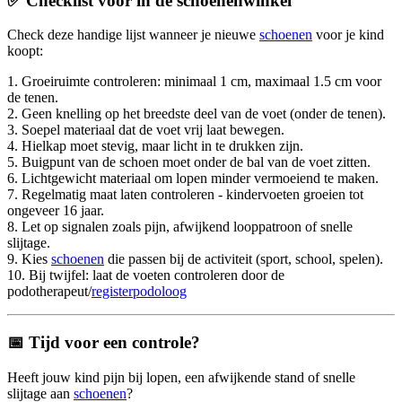
✅ Checklist voor in de schoenenwinkel
Check deze handige lijst wanneer je nieuwe
schoenen
voor je kind
koopt:
1. Groeiruimte controleren: minimaal 1 cm, maximaal 1.5 cm voor
de tenen.
2. Geen knelling op het breedste deel van de voet (onder de tenen).
3. Soepel materiaal dat de voet vrij laat bewegen.
4. Hielkap moet stevig, maar licht in te drukken zijn.
5. Buigpunt van de schoen moet onder de bal van de voet zitten.
6. Lichtgewicht materiaal om lopen minder vermoeiend te maken.
7. Regelmatig maat laten controleren - kindervoeten groeien tot
ongeveer 16 jaar.
8. Let op signalen zoals pijn, afwijkend looppatroon of snelle
slijtage.
9. Kies
schoenen
die passen bij de activiteit (sport, school, spelen).
10. Bij twijfel: laat de voeten controleren door de
podotherapeut/
registerpodoloog
📅 Tijd voor een controle?
Heeft jouw kind pijn bij lopen, een afwijkende stand of snelle
slijtage aan
schoenen
?