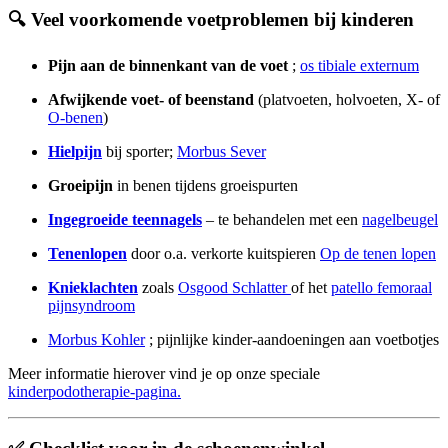
🔍 Veel voorkomende voetproblemen bij kinderen
Pijn aan de binnenkant van de voet
;
os tibiale externum
Afwijkende voet- of beenstand
(platvoeten, holvoeten, X- of
O-benen
)
Hielpijn
bij sporter;
Morbus Sever
Groeipijn
in benen tijdens groeispurten
Ingegroeide teennagels
– te behandelen met een
nagelbeugel
Tenenlopen
door o.a. verkorte kuitspieren
Op de tenen lopen
Knieklachten
zoals
Osgood Schlatter
of het
patello femoraal
pijnsyndroom
Morbus Kohler
; pijnlijke kinder-aandoeningen aan voetbotjes
Meer informatie hierover vind je op onze
speciale
kinderpodotherapie-pagina.